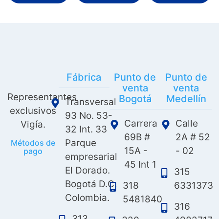
Fábrica
Punto de
Punto de
venta
venta
Representantes
Bogotá
Medellín
Transversal
exclusivos
93 No. 53-
Carrera
Calle
Vigía.
32 Int. 33
69B #
2A # 52
Parque
Métodos de
15A -
- 02
pago
empresarial
45 Int 1
El Dorado.
315
Bogotá D.C.
318
6331373
Colombia.
5481840
316
313