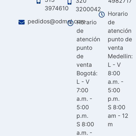
320
4982717
3974610
3200042
Horario
pedidos@odmel.com
Horario
de
de
atención
atención
punto de
punto
venta
de
Medellin:
venta
L - V
Bogotá:
8:00
L - V
a.m. -
7:00
5:00
a.m. -
p.m.
5:00
S 8:00
p.m.
am - 12
S 8:00
m
a.m. -