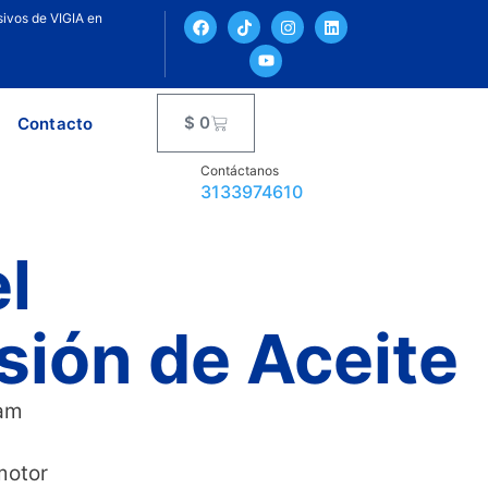
ivos de VIGIA en
$
0
Contacto
Contáctanos
3133974610
l
sión de Aceite
 am