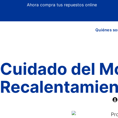
Ahora compra tus repuestos online
Quiénes s
Cuidado del Mo
Recalentamient