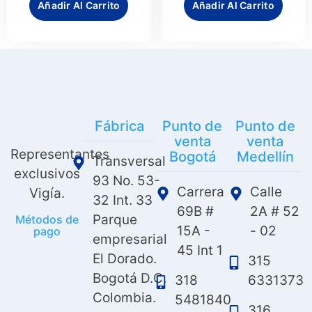
Añadir Al Carrito
Añadir Al Carrito
Fábrica
Punto de
Punto de
venta
venta
Representantes
Bogotá
Medellín
Transversal
exclusivos
93 No. 53-
Carrera
Calle
Vigía.
32 Int. 33
69B #
2A # 52
Parque
Métodos de
15A -
- 02
pago
empresarial
45 Int 1
El Dorado.
315
Bogotá D.C.
318
6331373
Colombia.
5481840
316