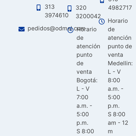
313
320
4982717
3974610
3200042
Horario
pedidos@odmel.com
Horario
de
de
atención
atención
punto de
punto
venta
de
Medellin:
venta
L - V
Bogotá:
8:00
L - V
a.m. -
7:00
5:00
a.m. -
p.m.
5:00
S 8:00
p.m.
am - 12
S 8:00
m