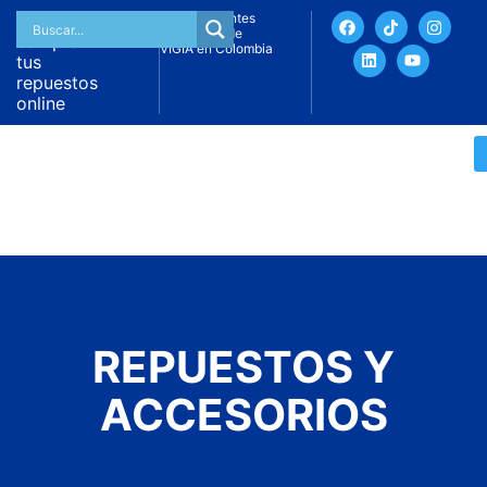
Ahora
My
Representantes
Account
exclusivos de
compra
VIGIA en Colombia
tus
repuestos
online
REPUESTOS Y
ACCESORIOS